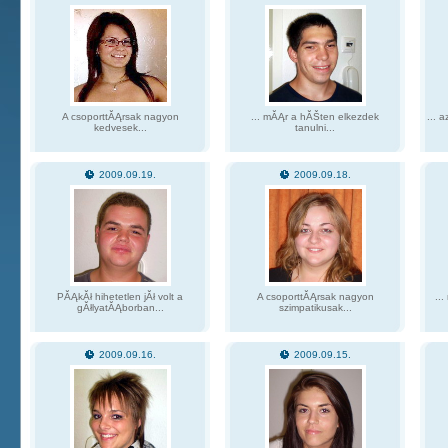
A csoporttĂĄrsak nagyon
... mĂĄr a hĂŠten elkezdek
... 
kedvesek...
tanulni...
2009.09.19.
2009.09.18.
PĂĄkĂł hihetetlen jĂł volt a
A csoporttĂĄrsak nagyon
..
gĂłlyatĂĄborban...
szimpatikusak...
2009.09.16.
2009.09.15.