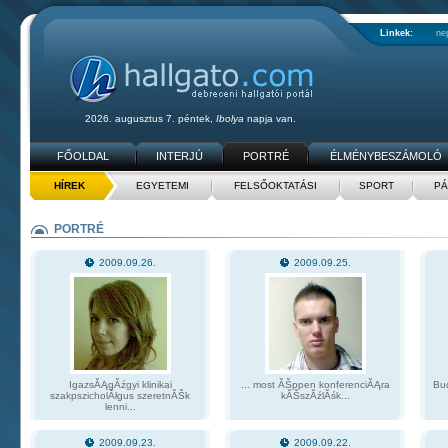
Linkek:
ne
2026. augusztus 7. péntek,
Ibolya
napja van.
FŐOLDAL
INTERJÚ
PORTRÉ
ÉLMÉNYBESZÁMOLÓ
HÍREK
EGYETEMI
FELSŐOKTATÁSI
SPORT
PÁ
PORTRÉ
2009.09.26.
2009.09.25.
IgazsĂĄgĂźgyi klinikai
... most ĂŠppen konferenciĂĄra
Bud
szakpszicholĂłgus szeretnĂŠk
kĂŠszĂźlĂśk...
lenni...
2009.09.23.
2009.09.22.