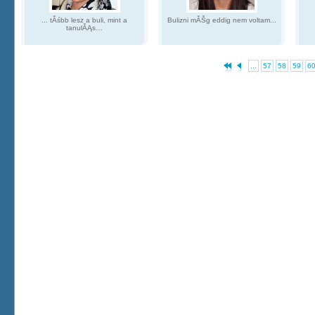
... tĂśbb lesz a buli, mint a
Bulizni mĂŠg eddig nem voltam...
tanulĂĄs…
...
57
58
59
6